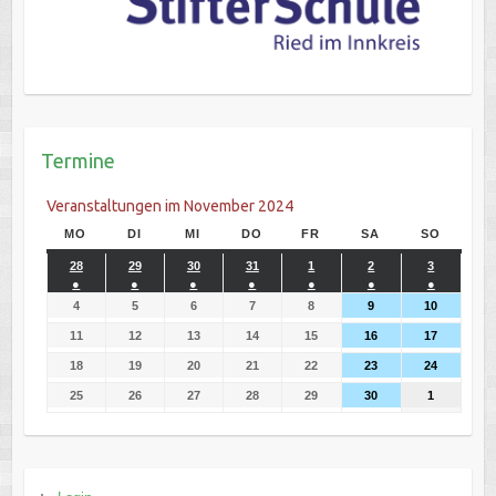
Termine
Veranstaltungen im November 2024
MO
DI
MI
DO
FR
SA
SO
28
29
30
31
1
2
3
●
●
●
●
●
●
●
4
5
6
7
8
9
10
11
12
13
14
15
16
17
18
19
20
21
22
23
24
25
26
27
28
29
30
1