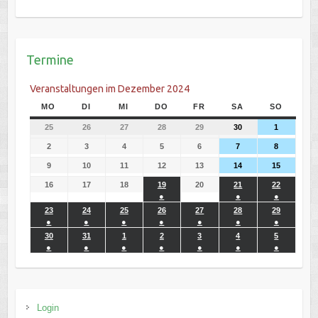
Termine
Veranstaltungen im Dezember 2024
MO
DI
MI
DO
FR
SA
SO
25
26
27
28
29
30
1
2
3
4
5
6
7
8
9
10
11
12
13
14
15
16
17
18
19
20
21
22
●
●
●
23
24
25
26
27
28
29
●
●
●
●
●
●
●
30
31
1
2
3
4
5
●
●
●
●
●
●
●
Login