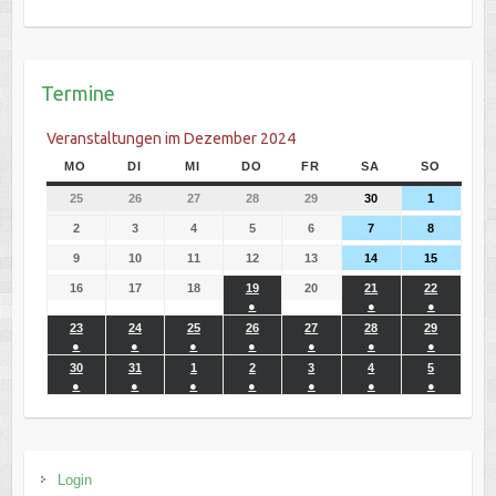
Termine
Veranstaltungen im Dezember 2024
MO
DI
MI
DO
FR
SA
SO
25
26
27
28
29
30
1
2
3
4
5
6
7
8
9
10
11
12
13
14
15
16
17
18
19
20
21
22
●
●
●
23
24
25
26
27
28
29
●
●
●
●
●
●
●
30
31
1
2
3
4
5
●
●
●
●
●
●
●
Login