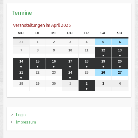
Termine
Veranstaltungen im April 2025
MO
DI
MI
DO
FR
SA
SO
31
1
2
3
4
5
6
7
8
9
10
11
12
13
●
●
14
15
16
17
18
19
20
●
●
●
●
●
●
●
21
22
23
24
25
26
27
●
●
28
29
30
1
2
3
4
●
Login
Impressum