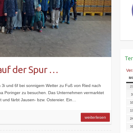
Te
uf der Spur …
Ver
M
 3i und 6f bei sonnigem Wetter zu Fuß von Ried nach
2
ma Poringer zu besuchen. Das Unternehmen vermarktet
3
cht und färbt Jausen- bzw. Ostereier. Ein…
1
1
weiterlesen
2
3