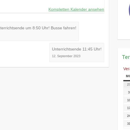
Kompletten Kalender ansehen
nterrichtsende um 8:50 Uhr! Busse fahren!
Unterrichtsende 11:45 Uhr!
Te
12. September 2023
Ver
M
2
3
1
1
2
3