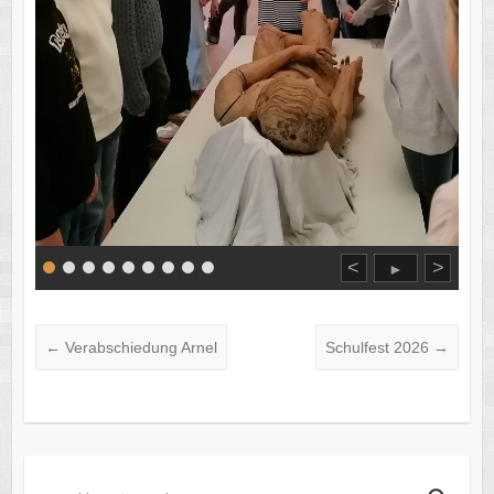
<
>
►
←
Verabschiedung Arnel
Schulfest 2026
→